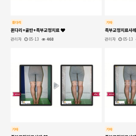
휜다리
기타
휜다리+골반+족부교정치료
족부교정치료사
관리자
05-13
468
관리자
05-13
기타
기타