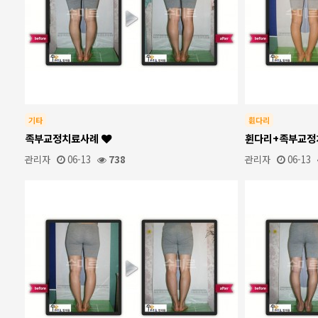
기타
휜다리
족부교정치료사례
휜다리+족부교
관리자
06-13
738
관리자
06-13