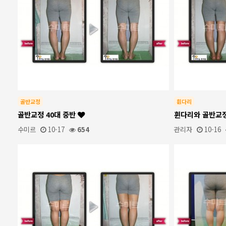
골반교정
휜다리
골반교정 40대 중반
휜다리와 골반교
수미르
10-17
654
관리자
10-16