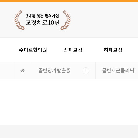
수미르한의원
상체교정
하체교정
골반장기탈출증
골반저근클리닉