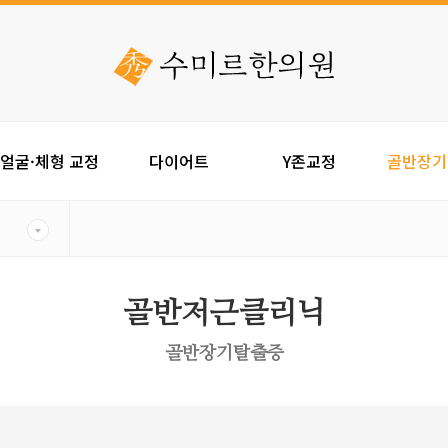
얼굴·체형 교정
다이어트
Y존교정
골반장기
골반저근클리닉
골반장기탈출증