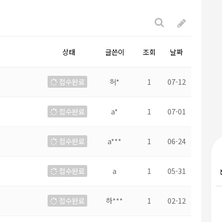
상태
글쓴이
조회
날짜
접수완료
허*
1
07-12
접수완료
a*
1
07-01
접수완료
a***
1
06-24
접수완료
a
1
05-31
접수완료
하***
1
02-12