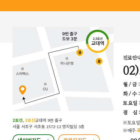
진료안
02
월 / 금 
화 / 수 
토요일
점 심 : 
2호선
,
3호선
교대역 9번 출구
※토요일
서울 서초구 서초동 1572-12 명지빌딩 3층
※매주
목
네이버지도
카카오지도