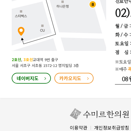
진료안
02
월 / 금 
화 / 수 
토요일
점 심 : 
2호선
,
3호선
교대역 9번 출구
※토요일
서울 서초구 서초동 1572-12 명지빌딩 3층
※매주
목
네이버지도
카카오지도
08
이용약관
개인정보취급방침
|