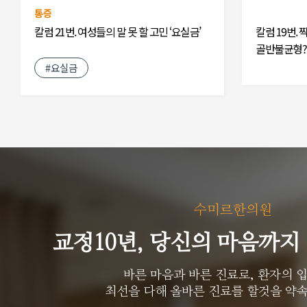
통증
칼럼 21번. 여성들의 말 못 할 고민 ‘요실금’
칼럼 19번.
골반불균형?
#요실금
수미르한의원
교정10년, 당신의 마음까지
바른 마음과 바른 진료로, 환자의 
최선을 다해 올바른 진료를 할것을 약속