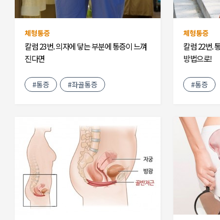
체형통증
체형통증
칼럼 23번. 의자에 닿는 부분에 통증이 느껴
칼럼 22번.
진다면
방법으로!
#통증
#좌골통증
#통증