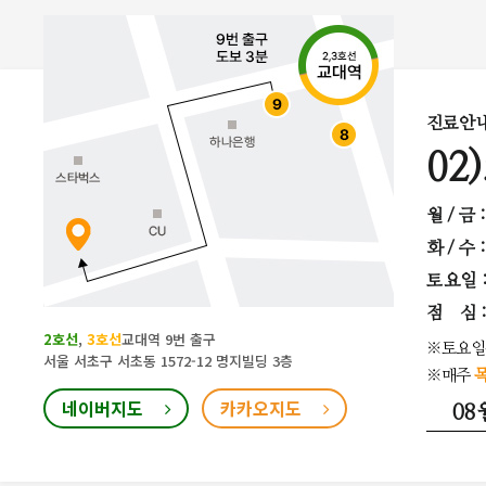
진료안
02
월 / 금 
화 / 수 
토요일
점 심 : 
2호선
,
3호선
교대역 9번 출구
※토요일
서울 서초구 서초동 1572-12 명지빌딩 3층
※매주
목
네이버지도
카카오지도
08