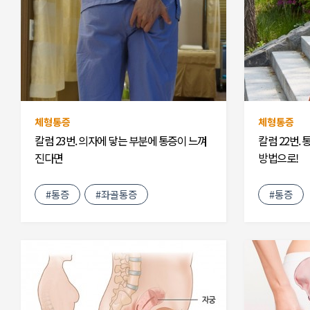
체형통증
체형통증
칼럼 23번. 의자에 닿는 부분에 통증이 느껴
칼럼 22번.
진다면
방법으로!
#통증
#좌골통증
#통증