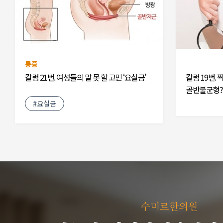
통증
칼럼 21번. 여성들의 말 못 할 고민 ‘요실금’
칼럼 19번.
골반불균형?
#요실금
수미르한의원